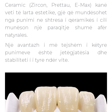
Ceramic (Zircon, Prettau, E-Max) kanë
veti të larta estetike, gjë që mundësohet
nga punimi ne shtresa i qeramikës i cili
munëson një paraqitje shumë afër
natyrales.
Një avantazh i më tejshëm i këtyre
punimeve është jetëgjatësia dhe
stabiliteti i i tyre ndër vite.