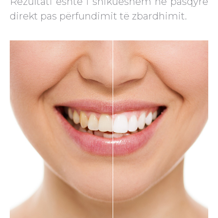
Rezultati është i shikueshëm në pasqyrë
direkt pas përfundimit të zbardhimit.