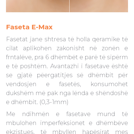
Faseta E-Max
Fasetat jane shtresa të holla qeramike të
cilat aplikohen zakonisht në zonën e
frntalëve, pra 6 dhëmbët e parë të sipërm
e të poshtëm. Avantazhi i fasetave është
se gjatë pëergatitjes së dhëmbit për
vendosjen e fasetës, konsumohet
dukshëm më pak nga lënda e shëndoshë
e dhëmbit. (0,3-1mm)
Me ndihmën e fasetave mund të
mbulohen imperfeksionet e dhëmbëve
ekzistues, të mbyllen hapësirat mes