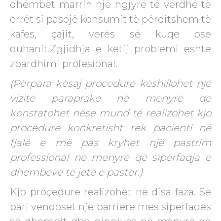
dhëmbët marrin një ngjyrë të verdhë të
errët si pasojë konsumit të përditshem të
kafes, çajit, verës së kuqe ose
duhanit.Zgjidhja e ketij problemi është
zbardhimi profesional.
(Përpara kësaj procedure këshillohet një
vizitë paraprake në mënyrë që
konstatohet nëse mund të realizohet kjo
procedure konkretisht tek pacienti në
fjalë e më pas kryhet një pastrim
professional ne menyrë që siperfaqja e
dhëmbëve të jetë e pastër.)
Kjo proçedure realizohet në disa faza. Së
pari vendoset një barriere mes siperfaqes