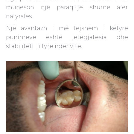
munëson një paraqitje shumë afër
natyrales.
Një avantazh i më tejshëm i këtyre
punimeve është jetëgjatësia dhe
stabiliteti i i tyre ndër vite.