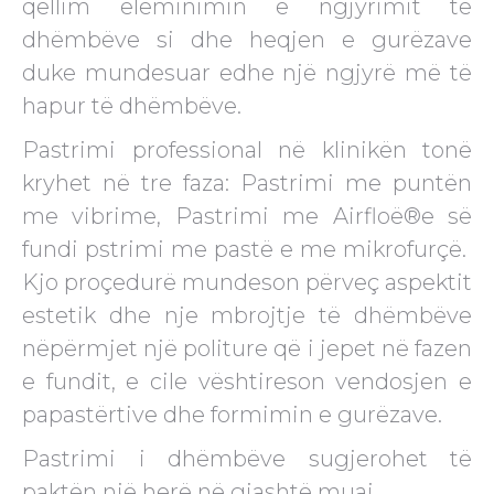
qellim eleminimin e ngjyrimit të
dhëmbëve si dhe heqjen e gurëzave
duke mundesuar edhe një ngjyrë më të
hapur të dhëmbëve.
Pastrimi professional në klinikën tonë
kryhet në tre faza: Pastrimi me puntën
me vibrime, Pastrimi me Airfloë®e së
fundi pstrimi me pastë e me mikrofurçë.
Kjo proçedurë mundeson përveç aspektit
estetik dhe nje mbrojtje të dhëmbëve
nëpërmjet një politure që i jepet në fazen
e fundit, e cile vështireson vendosjen e
papastërtive dhe formimin e gurëzave.
Pastrimi i dhëmbëve sugjerohet të
paktën një herë në gjashtë muaj.