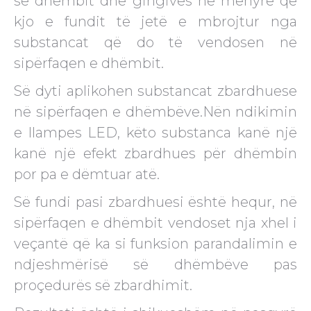
së dhëmbit dhe gingives në mënyrë që
kjo e fundit të jetë e mbrojtur nga
substancat që do të vendosen në
sipërfaqen e dhëmbit.
Së dyti aplikohen substancat zbardhuese
në sipërfaqen e dhëmbëve.Nën ndikimin
e llampes LED, këto substanca kanë një
kanë një efekt zbardhues për dhëmbin
por pa e dëmtuar atë.
Së fundi pasi zbardhuesi është hequr, në
sipërfaqen e dhëmbit vendoset nja xhel i
veçantë që ka si funksion parandalimin e
ndjeshmërisë së dhëmbëve pas
proçedurës së zbardhimit.